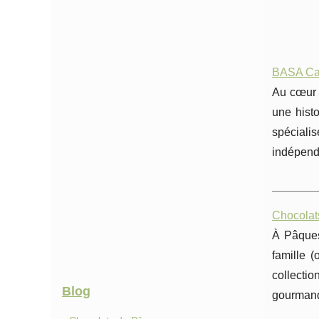
BASA Cave
Au cœur d
une histo
spéciali
indépend
Chocolats
À Pâques
famille 
collecti
Blog
gourmande