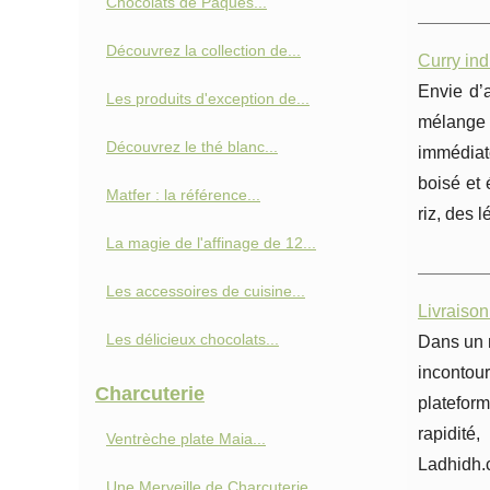
Chocolats de Pâques...
Découvrez la collection de...
Curry ind
Envie d’a
Les produits d'exception de...
mélange
Découvrez le thé blanc...
immédiate
boisé et 
Matfer : la référence...
riz, des 
La magie de l'affinage de 12...
Les accessoires de cuisine...
Livraiso
Les délicieux chocolats...
Dans un 
incontou
Charcuterie
platefor
rapidité
Ventrèche plate Maia...
Ladhidh.
Une Merveille de Charcuterie...