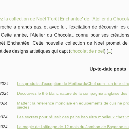
 la collection de Noël 'Forêt Enchantée' de l'Atelier du Chocol
oche à grands pas, et avec lui, l'excitation de découvrir les
. Cette année, l'Atelier du Chocolat, connu pour ses création
rêt Enchantée. Cette nouvelle collection de Noël promet de
t des designs artistiques qui capt (
chocolat de noel
) [
...
]
Up-to-date posts
/2024
Les produits d'exception de MeilleurduChef.com : un tour d'h
/2024
Découvrez le thé blanc nature de la compagnie anglaise des 
2024
Matfer : la référence mondiale en équipements de cuisine pr
siècles
2024
Les secrets pour réussir des pains bao ultra moelleux chez v
2024
La magie de l'affinage de 12 mois du Jambon de Bayonne su