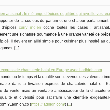
ien artisanal : le mélange d’épices équilibré qui réveille vos rec
pporter de la couleur, du parfum et une chaleur parfaitement 
 d’épices
curry indien
coche toutes les cases : artisanal
ment une signature gourmande à une grande variété de préparat
épicé, il devient un allié simple pour cuisiner plus inspiré au q
légumes, [
...
]
n express de charcuterie halal en Europe avec Ladhidh.com
monde où le temps et la qualité sont devenus des valeurs prim
rnable dans la livraison express de charcuterie halal en E
me de vente, mais un véritable ambassadeur de la charcuteri
, qualité et diversité pour satisfaire une clientèle exigeant
com ?Ladhidh.co (
https://ladhidh.com/
) [
...
]