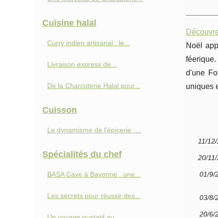
Cuisine halal
Découvrez
Curry indien artisanal : le...
Noël appr
féerique
Livraison express de...
d'une Fo
De la Charcuterie Halal pour...
uniques e
Cuisson
Le dynamisme de l'épicerie :...
11/12
Spécialités du chef
20/11
BASA Cave à Bayonne : une...
01/9/
Les secrets pour réussir des...
03/8/
20/6/
Un voyage gustatif au...