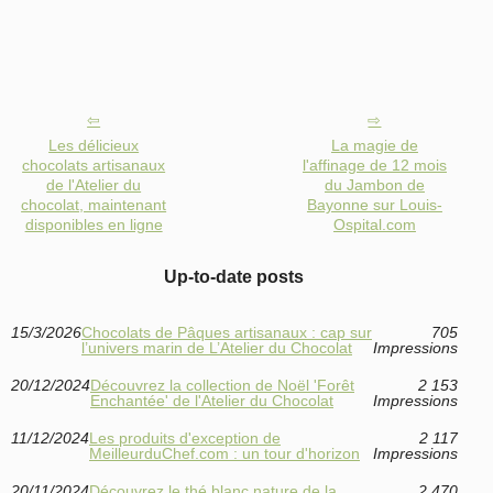
Les délicieux
La magie de
chocolats artisanaux
l'affinage de 12 mois
de l'Atelier du
du Jambon de
chocolat, maintenant
Bayonne sur Louis-
disponibles en ligne
Ospital.com
Up-to-date posts
15/3/2026
Chocolats de Pâques artisanaux : cap sur
705
l’univers marin de L’Atelier du Chocolat
Impressions
20/12/2024
Découvrez la collection de Noël 'Forêt
2 153
Enchantée' de l'Atelier du Chocolat
Impressions
11/12/2024
Les produits d'exception de
2 117
MeilleurduChef.com : un tour d'horizon
Impressions
20/11/2024
Découvrez le thé blanc nature de la
2 470