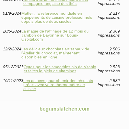
compagnie anglaise des thés
Impressions
01/9/2024
Matfer : la référence mondiale en
2 217
équipements de cuisine professionnels
Impressions
depuis plus de deux siècles
20/6/2024
La magie de l'affinage de 12 mois du
2 369
Jambon de Bayonne sur Louis-
Impressions
Ospital.com
12/2/2024
Les délicieux chocolats artisanaux de
2 506
l'Atelier du chocolat, maintenant
Impressions
disponibles en ligne
05/12/2023
Optez pour les smoothies bio de Vitabio
2 523
et faites le plein de vitamines
Impressions
19/11/2023
Les astuces pour obtenir des résultats
2 582
précis avec votre thermomètre de
Impressions
cuisine
begumskitchen.com