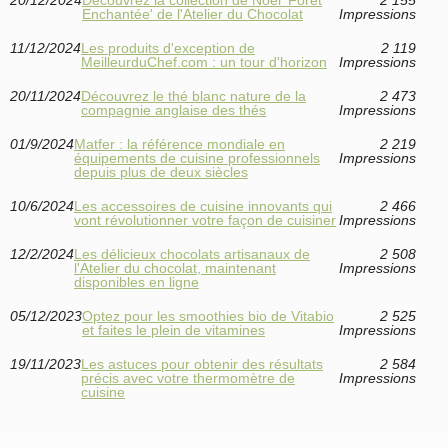
20/12/2024
Découvrez la collection de Noël 'Forêt
2 155
Enchantée' de l'Atelier du Chocolat
Impressions
11/12/2024
Les produits d'exception de
2 119
MeilleurduChef.com : un tour d'horizon
Impressions
20/11/2024
Découvrez le thé blanc nature de la
2 473
compagnie anglaise des thés
Impressions
01/9/2024
Matfer : la référence mondiale en
2 219
équipements de cuisine professionnels
Impressions
depuis plus de deux siècles
10/6/2024
Les accessoires de cuisine innovants qui
2 466
vont révolutionner votre façon de cuisiner
Impressions
12/2/2024
Les délicieux chocolats artisanaux de
2 508
l'Atelier du chocolat, maintenant
Impressions
disponibles en ligne
05/12/2023
Optez pour les smoothies bio de Vitabio
2 525
et faites le plein de vitamines
Impressions
19/11/2023
Les astuces pour obtenir des résultats
2 584
précis avec votre thermomètre de
Impressions
cuisine