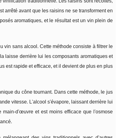
vinification traditionnelle. Les raisins sont récoltés,
st arrêté avant que les raisins ne se transforment en
osés aromatiques, et le résultat est un vin plein de
 vin sans alcool. Cette méthode consiste à filtrer le
la laisse derrière lui les composants aromatiques et
est rapide et efficace, et il devient de plus en plus
hnique du cône tournant. Dans cette méthode, le jus
nde vitesse. L'alcool s'évapore, laissant derrière lui
e main-d'œuvre et est moins efficace que l'osmose
uancé.
en mélangeant des vins traditionnels avec d'autres