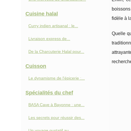
boissons
Cuisine halal
fidèle à l
Curry indien artisanal : le...
Quelle qu
Livraison express de...
traditio
De la Charcuterie Halal pour...
attrayan
recherche
Cuisson
Le dynamisme de l'épicerie :...
Spécialités du chef
BASA Cave à Bayonne : une...
Les secrets pour réussir des...
Un voyage gustatif au...