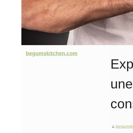
begumskitchen.com
Exp
une
con
begumsk