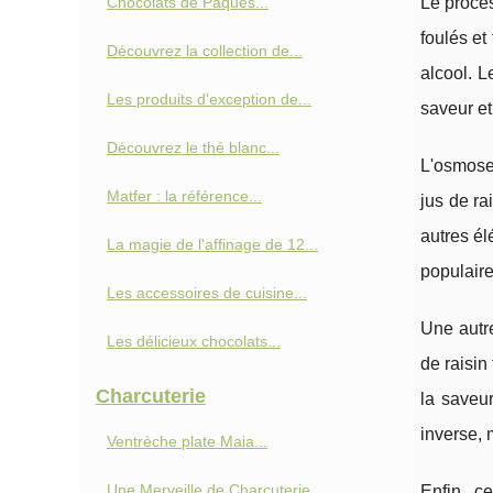
Chocolats de Pâques...
Le proce
foulés et
Découvrez la collection de...
alcool. L
Les produits d'exception de...
saveur et
Découvrez le thé blanc...
L'osmose 
Matfer : la référence...
jus de ra
autres él
La magie de l'affinage de 12...
populaire
Les accessoires de cuisine...
Une autre
Les délicieux chocolats...
de raisin
Charcuterie
la saveu
inverse, 
Ventrèche plate Maia...
Une Merveille de Charcuterie...
Enfin, c