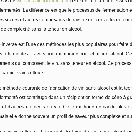
ssus de
vin sans alcool fabrication
est similaire au processus de 
 fermentés. La différence est que le processus de fermentation e
es sucres et autres composants du raisin sont convertis en comp
 de complexité sans la teneur en alcool.
inverse est l'une des méthodes les plus populaires pour faire du
isin fermenté à travers une membrane pour éliminer l'alcool. Ce
éments qui composent le vin, sans teneur en alcool. Ce processus 
 parmi les viticulteurs.
 méthode courante de fabrication de vin sans alcool est la tec
 fermenté est centrifugé dans un récipient en forme de cône à gra
r et d'autres éléments du vin. Cette méthode demande plus d
mais elle donne souvent un profil de saveur plus complexe et n
ertains viticulteurs choisissent de faire du vin sans alcool 