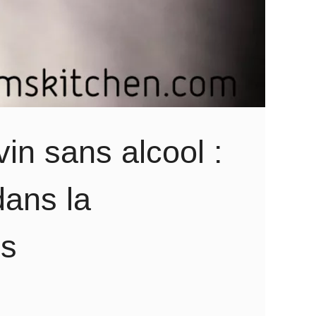
vin sans alcool :
dans la
ns